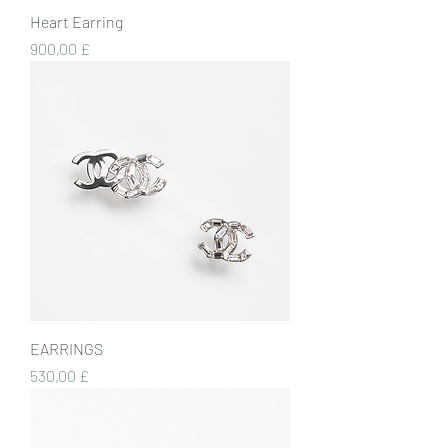
Heart Earring
Preis
900,00 £
EARRINGS
Preis
530,00 £