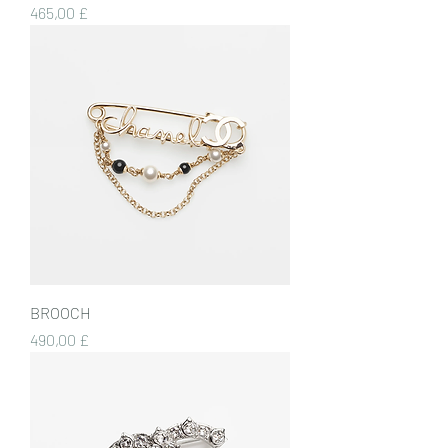
Preis
465,00 £
BROOCH
Preis
490,00 £