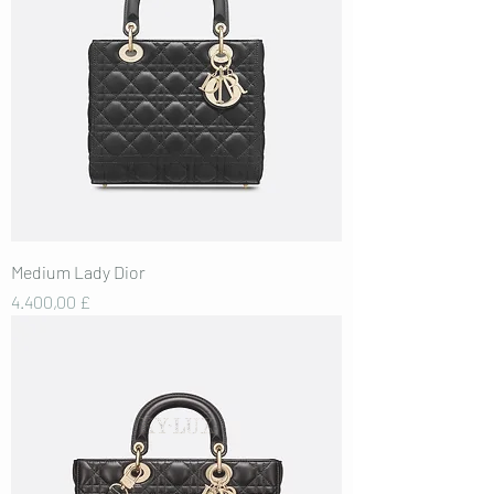
Medium Lady Dior
Preis
4.400,00 £