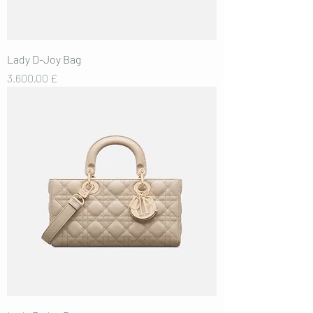
Lady D-Joy Bag
Preis
3.600,00 £