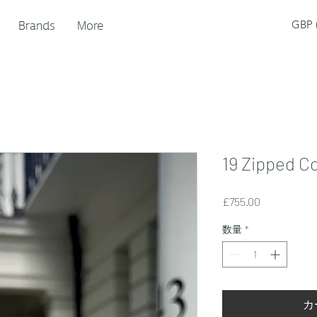
Brands
More
GBP (
19 Zipped C
価
£755.00
格
数量
*
カ