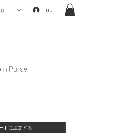
£)
ログイン
oin Purse
ートに追加する