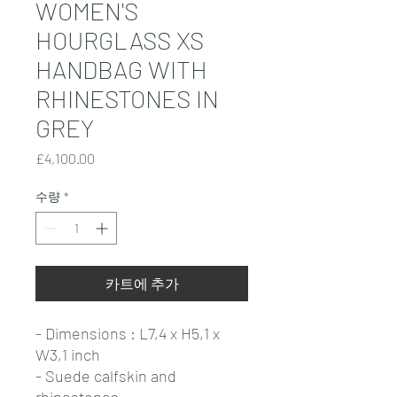
WOMEN'S
HOURGLASS XS
HANDBAG WITH
RHINESTONES IN
GREY
가
£4,100.00
격
수량
*
카트에 추가
- Dimensions : L7,4 x H5,1 x
W3,1 inch
- Suede calfskin and