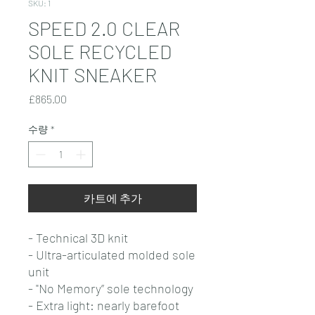
SKU: 1
SPEED 2.0 CLEAR
SOLE RECYCLED
KNIT SNEAKER
가
£865.00
격
수량
*
카트에 추가
- Technical 3D knit
- Ultra-articulated molded sole
unit
- "No Memory” sole technology
- Extra light: nearly barefoot