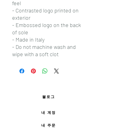
feel
- Contrasted logo printed on
exterior
- Embossed logo on the back
of sole
- Made in Italy
- Do not machine wash and
wipe with a soft clot
블로그
내 계정
내 주문