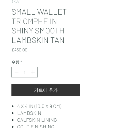
SKU: 1
SMALL WALLET
TRIOMPHE IN
SHINY SMOOTH
LAMBSKIN TAN
가
£460.00
격
수량
*
카트에 추가
4 X 4 IN (10.5 X 9 CM)
LAMBSKIN
CALFSKIN LINING
GOLD FINISHING