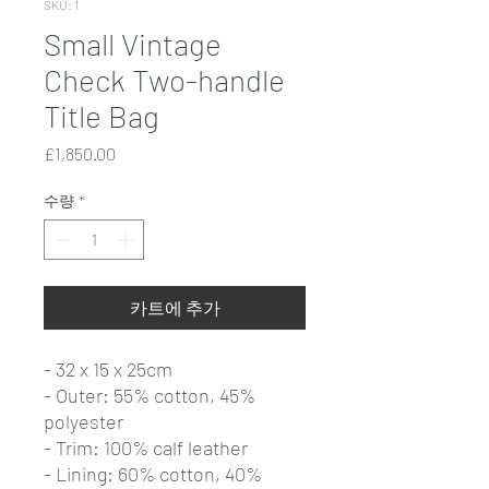
SKU: 1
Small Vintage
Check Two-handle
Title Bag
가
£1,850.00
격
수량
*
카트에 추가
- 32 x 15 x 25cm
- Outer: 55% cotton, 45%
polyester
- Trim: 100% calf leather
- Lining: 60% cotton, 40%