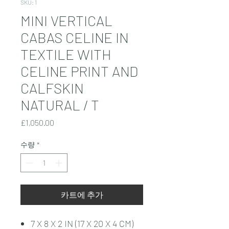
SKU: 1
MINI VERTICAL
CABAS CELINE IN
TEXTILE WITH
CELINE PRINT AND
CALFSKIN
NATURAL / T
가
£1,050.00
격
수량
*
카트에 추가
7 X 8 X 2 IN (17 X 20 X 4 CM)