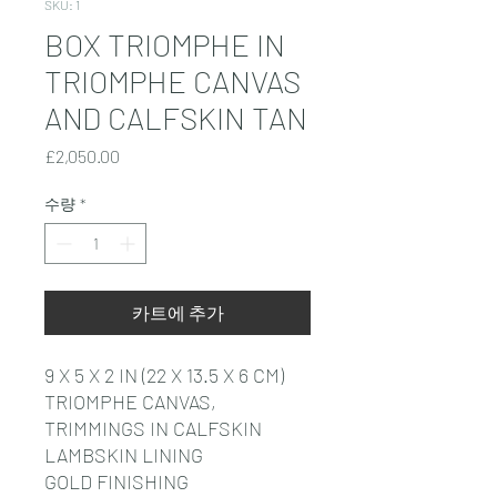
SKU: 1
BOX TRIOMPHE IN
TRIOMPHE CANVAS
AND CALFSKIN TAN
가
£2,050.00
격
수량
*
카트에 추가
9 X 5 X 2 IN (22 X 13.5 X 6 CM)
TRIOMPHE CANVAS,
TRIMMINGS IN CALFSKIN
LAMBSKIN LINING
GOLD FINISHING